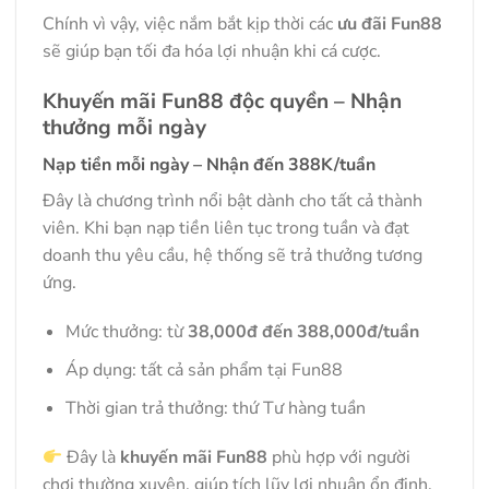
Chính vì vậy, việc nắm bắt kịp thời các
ưu đãi Fun88
sẽ giúp bạn tối đa hóa lợi nhuận khi cá cược.
Khuyến mãi Fun88 độc quyền – Nhận
thưởng mỗi ngày
Nạp tiền mỗi ngày – Nhận đến 388K/tuần
Đây là chương trình nổi bật dành cho tất cả thành
viên. Khi bạn nạp tiền liên tục trong tuần và đạt
doanh thu yêu cầu, hệ thống sẽ trả thưởng tương
ứng.
Mức thưởng: từ
38,000đ đến 388,000đ/tuần
Áp dụng: tất cả sản phẩm tại Fun88
Thời gian trả thưởng: thứ Tư hàng tuần
Đây là
khuyến mãi Fun88
phù hợp với người
chơi thường xuyên, giúp tích lũy lợi nhuận ổn định.