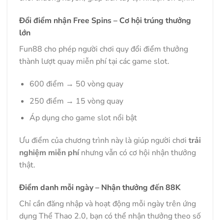
Đổi điểm nhận Free Spins – Cơ hội trúng thưởng
lớn
Fun88 cho phép người chơi quy đổi điểm thưởng
thành lượt quay miễn phí tại các game slot.
600 điểm → 50 vòng quay
250 điểm → 15 vòng quay
Áp dụng cho game slot nổi bật
Ưu điểm của chương trình này là giúp người chơi
trải
nghiệm miễn phí
nhưng vẫn có cơ hội nhận thưởng
thật.
Điểm danh mỗi ngày – Nhận thưởng đến 88K
Chỉ cần đăng nhập và hoạt động mỗi ngày trên ứng
dụng Thể Thao 2.0, bạn có thể nhận thưởng theo số