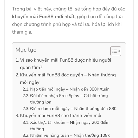
Trong bài viết này, chúng tôi sẽ tổng hợp đầy đủ các
khuyến mãi Fun88 mới nhất
, giúp bạn dễ dàng lựa
chọn chương trình phù hợp và tối ưu hóa lợi ích khi
tham gia.
Mục lục
Vì sao khuyến mãi Fun88 được nhiều người
quan tâm?
Khuyến mãi Fun88 độc quyền – Nhận thưởng
mỗi ngày
Nạp tiền mỗi ngày – Nhận đến 388K/tuần
Đổi điểm nhận Free Spins – Cơ hội trúng
thưởng lớn
Điểm danh mỗi ngày – Nhận thưởng đến 88K
Khuyến mãi Fun88 cho thành viên mới
Xác thực tài khoản – Nhận ngay 200 điểm
thưởng
Nhiệm vụ hàng tuần – Nhận thưởng 108K