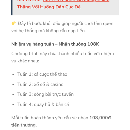
Thắng Với Hướng Dẫn Cực Dễ
Đây là bước khởi đầu giúp người chơi làm quen
với hệ thống mà không cần nạp tiền.
Nhiệm vụ hàng tuần – Nhận thưởng 108K
Chương trình này chia thành nhiều tuần với nhiệm
vụ khác nhau:
Tuần 1: cá cược thể thao
Tuần 2: xổ số & casino
Tuần 3: sòng bài trực tuyến
Tuần 4: quay hũ & bắn cá
Mỗi tuần hoàn thành yêu cầu sẽ nhận
108,000đ
tiền thưởng
.