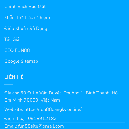
Chính Sách Bảo Mật
Miễn Trừ Trách Nhiệm
Điều Khoản Sử Dụng
Tác Giả
CEO FUN88
Google Sitemap
LIÊN HỆ
Địa chỉ: 50 Đ. Lê Văn Duyệt, Phường 1, Bình Thạnh, Hồ
Chí Minh 70000, Việt Nam
Website:
https://fun88dangky.online/
Điện thoại: 0918912182
Email: fun88site@gmail.com