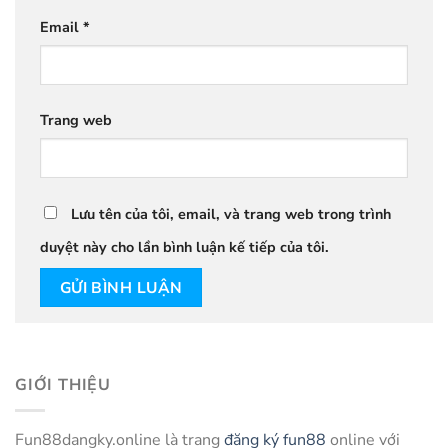
Email
*
Trang web
Lưu tên của tôi, email, và trang web trong trình
duyệt này cho lần bình luận kế tiếp của tôi.
GIỚI THIỆU
Fun88dangky.online là trang
đăng ký fun88
online với