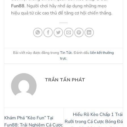
Fun88
. Người chơi hãy nhớ áp dụng những mẹo
hiệu quả từ các cao thủ để tăng cơ hội chiến thắng.
Bài viết này được đăng trong
Tin Tức
. Đánh dấu
liên kết thường
trực
.
TRẦN TẤN PHÁT
Hiểu Rõ Kèo Chấp 1 Trái
Khám Phá “Kèo Fun” Tại
Rưỡi trong Cá Cược Bóng Đá
Fun88: Trải Nghiệm Cá Cược