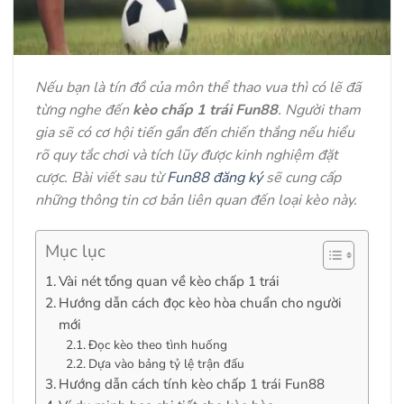
Nếu bạn là tín đồ của môn thể thao vua thì có lẽ đã
từng nghe đến
kèo chấp 1 trái Fun88
. Người tham
gia sẽ có cơ hội tiến gần đến chiến thắng nếu hiểu
rõ quy tắc chơi và tích lũy được kinh nghiệm đặt
cược. Bài viết sau từ
Fun88 đăng ký
sẽ cung cấp
những thông tin cơ bản liên quan đến loại kèo này.
Mục lục
Vài nét tổng quan về kèo chấp 1 trái
Hướng dẫn cách đọc kèo hòa chuẩn cho người
mới
Đọc kèo theo tình huống
Dựa vào bảng tỷ lệ trận đấu
Hướng dẫn cách tính kèo chấp 1 trái Fun88