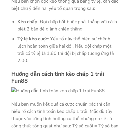
Nếu bạn chọn đọc kèo thông qua bảng tỷ lệ, cần đặc
biệt chú ý đến hai yếu tố quan trọng sau:
Kèo chấp
: Đội chấp bắt buộc phải thắng với cách
biệt 2 bàn để giành chiến thắng.
Tỷ lệ kèo cược
: Yếu tố này thể hiện sự chênh
lệch hoàn toàn giữa hai đội. Nếu đội chấp một
trái có tỷ lệ là 1.80 thì đội bị chấp tương ứng là
2.00.
Hướng dẫn cách tính kèo chấp 1 trái
Fun88
Nếu bạn muốn kết quả cá cược chuẩn xác thì cần
hiểu rõ cách tính toán kèo chấp 1 trái. Mặc dù tùy
thuộc vào từng tình huống cụ thể nhưng nó sẽ có
công thức tổng quát như sau: Tỷ số cuối = Tỷ số ban