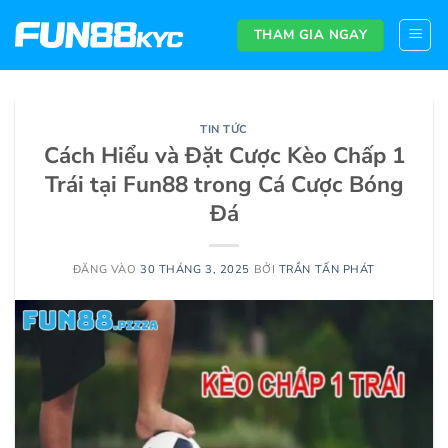
Bỏ
qua
THAM GIA NGAY
nội
dung
TIN TỨC
Cách Hiểu và Đặt Cược Kèo Chấp 1
Trái tại Fun88 trong Cá Cược Bóng
Đá
ĐĂNG VÀO
30 THÁNG 3, 2025
BỞI
TRẦN TẤN PHÁT