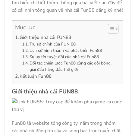
tìm hiểu chi tiết thêm thông qua bài viết sau đây để
có cái nhìn tổng quan về nhà cái Fun88 đăng ký nhé!
Mục lục
Giới thiệu nhà cái FUN88
Trụ sở chính của FUN 88
Lịch sử hình thành và phát triển Fun88
Sự uy tín tuyệt đối của nhà cái Fun88
Đối tác chiến lược Fun88 cùng các đội bóng,
giải đấu hàng đầu thế giới
Kết luận Fun88
Giới thiệu nhà cái FUN88
Fun88 là website tổng công ty, nằm trong nhóm
các nhà cái đáng tin cậy và sòng bạc trực tuyến chất