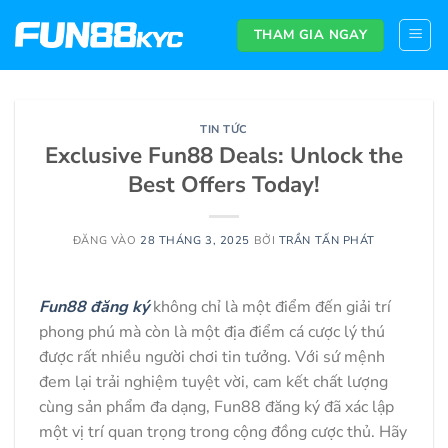
Bỏ
qua
THAM GIA NGAY
nội
dung
TIN TỨC
Exclusive Fun88 Deals: Unlock the
Best Offers Today!
ĐĂNG VÀO
28 THÁNG 3, 2025
BỞI
TRẦN TẤN PHÁT
Fun88 đăng ký
không chỉ là một điểm đến giải trí
phong phú mà còn là một địa điểm cá cược lý thú
được rất nhiều người chơi tin tưởng. Với sứ mệnh
đem lại trải nghiệm tuyệt vời, cam kết chất lượng
cùng sản phẩm đa dạng, Fun88 đăng ký đã xác lập
một vị trí quan trọng trong cộng đồng cược thủ. Hãy