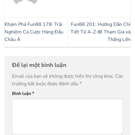
Khám Phá Fun88 178: Trải
Fun88 201: Hướng Dẫn Chi
Nghiệm Cá Cược Hàng Đầu
Tiết Từ A-Z để Tham Gia và
Châu Á
Thắng Lớn
Để lại một bình luận
Email của bạn sẽ không được hiển thị công khai.
Các
trường bắt buộc được đánh dấu
*
Bình luận
*