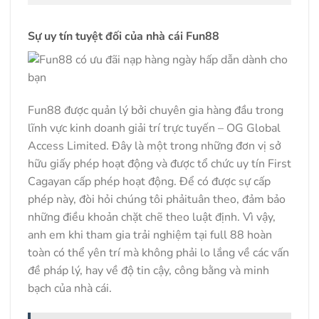
Sự uy tín tuyệt đối của nhà cái Fun88
Fun88 được quản lý bởi chuyên gia hàng đầu trong
lĩnh vực kinh doanh giải trí trực tuyến – OG Global
Access Limited. Đây là một trong những đơn vị sở
hữu giấy phép hoạt động và được tổ chức uy tín First
Cagayan cấp phép hoạt động. Để có được sự cấp
phép này, đòi hỏi chúng tôi phảituân theo, đảm bảo
những điều khoản chặt chẽ theo luật định. Vì vậy,
anh em khi tham gia trải nghiệm tại full 88 hoàn
toàn có thể yên trí mà không phải lo lắng về các vấn
đề pháp lý, hay về độ tin cậy, công bằng và minh
bạch của nhà cái.