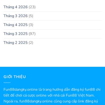
Tháng 4 2026
(23)
Tháng 3 2026
(5)
Tháng 4 2025
(3)
Tháng 3 2025
(97)
Tháng 2 2025
(2)
GIỚI THIỆU
Fun88dangky.online là trang hướng dẫn đăng ký fun88 chi
tiết để chơi cá cược online với nhà cái Fun88 Việt Nam.
Ngoài ra, fun88dangky.online cũng cung cấp link đăng ký