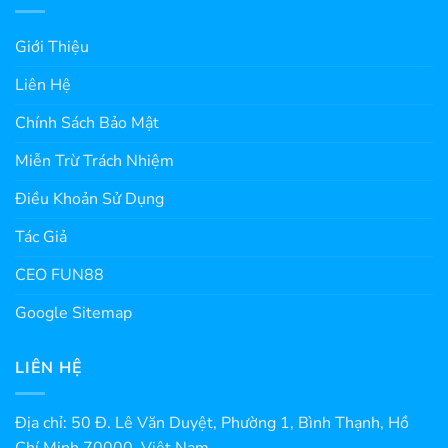
Giới Thiệu
Liên Hệ
Chính Sách Bảo Mật
Miễn Trừ Trách Nhiệm
Điều Khoản Sử Dụng
Tác Giả
CEO FUN88
Google Sitemap
LIÊN HỆ
Địa chỉ: 50 Đ. Lê Văn Duyệt, Phường 1, Bình Thạnh, Hồ
Chí Minh 70000, Việt Nam