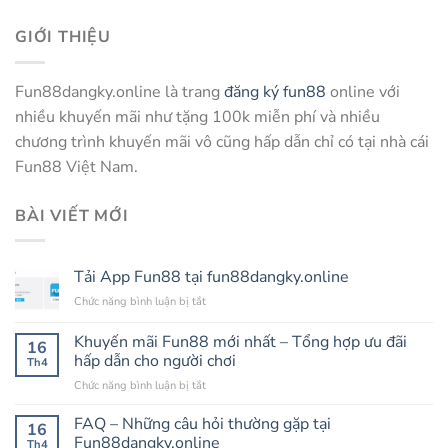
GIỚI THIỆU
Fun88dangky.online là trang
đăng ký fun88
online với
nhiều khuyến mãi như tặng 100k miễn phí và nhiều
chương trình khuyến mãi vô cũng hấp dẫn chỉ có tại nhà cái
Fun88 Việt Nam.
BÀI VIẾT MỚI
Tải App Fun88 tại fun88dangky.online
ở
Chức năng bình luận bị tắt
Tải
App
Khuyến mãi Fun88 mới nhất – Tổng hợp ưu đãi
16
Fun88
hấp dẫn cho người chơi
Th4
tại
ở
Chức năng bình luận bị tắt
fun88dangky.online
Khuyến
mãi
FAQ – Những câu hỏi thường gặp tại
16
Fun88
Fun88dangky.online
Th4